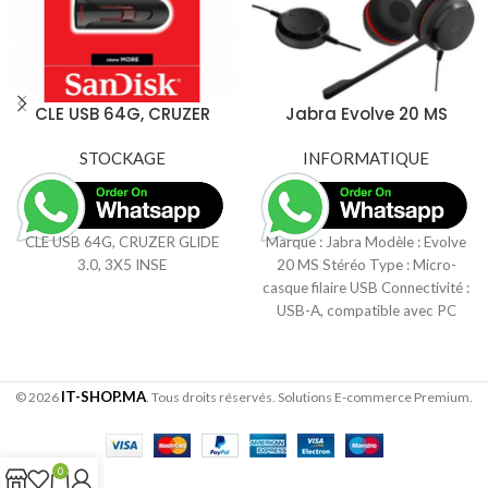
CLE USB 64G, CRUZER
Jabra Evolve 20 MS
GLIDE 3.0, 3X5 INSE
Stéréo Micro-casque
STOCKAGE
INFORMATIQUE
filaire USB
CLE USB 64G, CRUZER GLIDE
Marque : Jabra Modèle : Evolve
3.0, 3X5 INSE
20 MS Stéréo Type : Micro-
casque filaire USB Connectivité :
USB-A, compatible avec PC
IT-SHOP.MA
© 2026
. Tous droits réservés. Solutions E-commerce Premium.
0