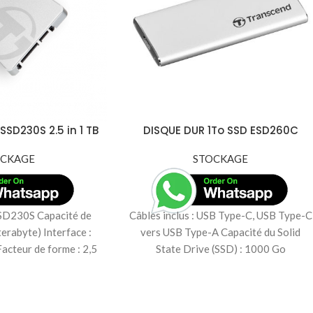
SSD230S 2.5 in 1 TB
DISQUE DUR 1To SSD ESD260C
SD-TS1TSSD230S
Externe Transcend USB 3.1 Gen 1 -
OCKAGE
TS1TESD260C
STOCKAGE
SD230S Capacité de
Câbles inclus : USB Type-C, USB Type-C
terabyte) Interface :
vers USB Type-A Capacité du Solid
Facteur de forme : 2,5
State Drive (SSD) : 1000 Go
émoire : NAND Flash
Certification : CE, FCC, BSMI, KC, RCM,
mmunication : SATA
EAC, UKCA Connecteur USB : USB
 séquentielle : Jusqu'à
Type-C