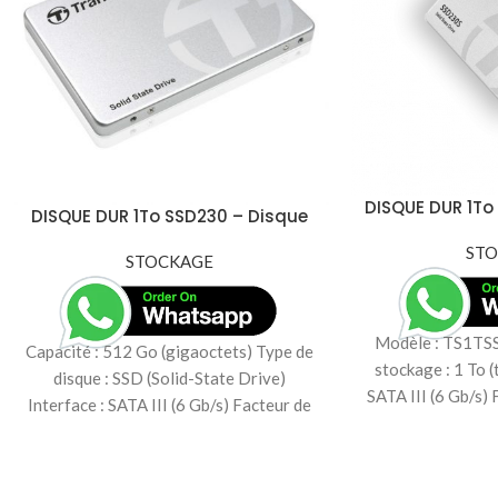
DISQUE DUR 1To 
DISQUE DUR 1To SSD230 – Disque
Internal S
SSD – 512 Go – SATA 6Gb/s-
ST
TS512GSSD230S
STOCKAGE
Modèle : TS1TS
Capacité : 512 Go (gigaoctets) Type de
stockage : 1 To (
disque : SSD (Solid-State Drive)
SATA III (6 Gb/s) 
Interface : SATA III (6 Gb/s) Facteur de
pouces Type de m
forme : 2,5 pouces Vitesse de lecture
Protocole de co
séquentielle : jusqu'à 560 Mo/s Vitesse
Vitesse de lecture
d'écriture séquentielle : jusqu'à 520