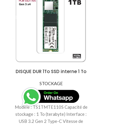
DISQUE 
Transcend S
USB 3.1 G
Marque : 
TS2TSJ25M3G 
DISQUE DUR 1To SSD interne 1 To
2 To (terabyt
M.2 PCIe NVMe -3D NAND –
(compatible a
MTE110S -TS1TMTE110S
STOCKAGE
transfert : jus
Format de
Résistance au
Modèle : TS1TMTE110S Capacité de
normes militai
stockage : 1 To (terabyte) Interface :
hauteur de 
USB 3.2 Gen 2 Type-C Vitesse de
fichiers pris 
transfert : Jusqu'à 10 Gb/s
NTFS Aliment