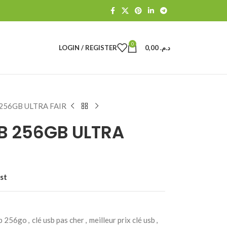
0
LOGIN / REGISTER
0,00
د.م.
256GB ULTRA FAIR
B 256GB ULTRA
st
sb 256go
,
clé usb pas cher
,
meilleur prix clé usb
,