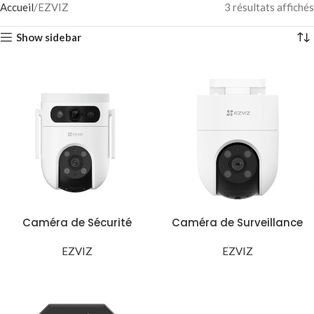
Accueil
EZVIZ
3 résultats affichés
Show sidebar
Caméra de Sécurité
Caméra de Surveillance
EZVIZ H9c Double Objectif
Extérieure 4G EZVIZ H8c
10MP (5MP+5MP)
EZVIZ
4MP PTZ CS-H8C-R100-
EZVIZ
1K3KF