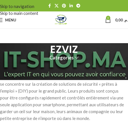
Skip to navigation
Skip to main content
0
MENU
0,00
د.م
EZVIZ
Categories
EZVIZ est une marque mondiale de sécurité domestique
intelligente, particulièrement connue pour ses caméras de sécurité
Wi-Fi abordables et faciles à installer. Fondée en 2013, l’entreprise
se concentre sur la création de solutions de sécurité « prêtes à
l’emploi » (DIY) pour le grand public. Leurs produits sont conçus
pour être configurés rapidement et contrôlés entièrement via une
seule application pour smartphone, permettant aux utilisateurs de
garder un œil sur leur maison, leurs animaux de compagnie ou leur
petite entreprise de n’importe où dans le monde.