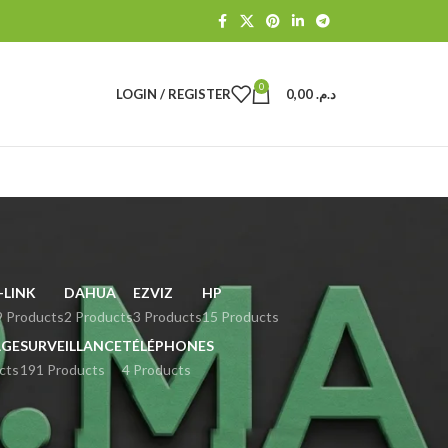
0
LOGIN / REGISTER
0,00
د.م.
-LINK
DAHUA
EZVIZ
HP
9 Products
2 Products
3 Products
15 Products
GE
SURVEILLANCE
TÉLÉPHONES
cts
191 Products
4 Products