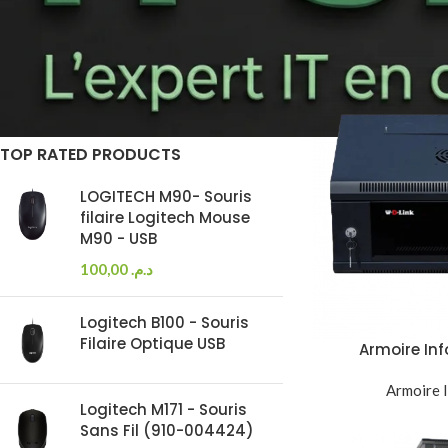
Accueil
Produits ide
On sale
In stock
TOP RATED PRODUCTS
LOGITECH M90- Souris
filaire Logitech Mouse
M90 - USB
100,00
د.م.
Logitech B100 - Souris
Filaire Optique USB
Armoire In
530x400x600
Armoire 
Mura
Logitech M171 - Souris
Sans Fil (910-004424)