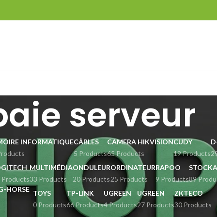
baie serveur
MOIRE INFORMATIQUE
CÂBLES
CAMERA HIKVISION
CUDY
D
Products
5 Products
65 Products
19 Products
2
OGITECH
MULTIMÉDIA
ONDULEUR
ORDINATEUR
RAPOO
STOCKA
 Products
33 Products
20 Products
25 Products
9 Products
89 Produ
TOYS
TP-LINK
UGREEN
UGREEN
ZKTECO
0 Products
66 Products
4 Products
27 Products
30 Products