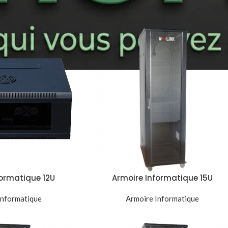
ntifiés “baie serveur”
Show
9
12
formatique 12U
Armoire Informatique 15U
mm Baie Réseau
600x600mm Baie Réseau Serveu
Informatique
le Noir
Armoire Informatique
Noir