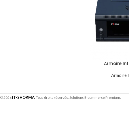
Armoire In
530x400x210
Murale Ultr
Armoire 
IT-SHOP.MA
© 2026
. Tous droits réservés. Solutions E-commerce Premium.