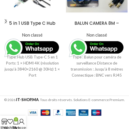
5 in 1 USB Type C Hub
BALUN CAMERA 8M –
Hdmi 4K USB C Hub to
Transmission Vidéo
Gigabit Ethernet Rj45
Non classé
Haute Qualité
Non classé
Lan Adapter for
Macbook Pro
Type: Hub USB Type-C 5 en 1
Type : Balun pour caméra de
Ports: 1 × HDMI 4K (résolution
surveillance Distance de
jusqu’à 3840×2160 @ 30Hz) 1 ×
transmission : Jusqu’à 8 mètres
Port
Connectique : BNC vers RJ45
Compatible
IT-SHOP.MA
© 2026
. Tous droits réservés. Solutions E-commerce Premium.
0
Shop
Wishlist
Cart
My account