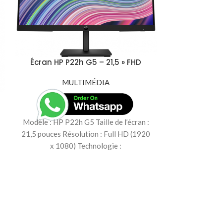
Écran HP P22h G5 – 21,5 » FHD
(64X86AS)
MULTIMÉDIA
Écran HP V24
1.4, Displa
M
Modèle : HP P22h G5 Taille de l’écran :
21,5 pouces Résolution : Full HD (1920
x 1080) Technologie :
Modèle : HP V2
24 pouces Réso
1080)