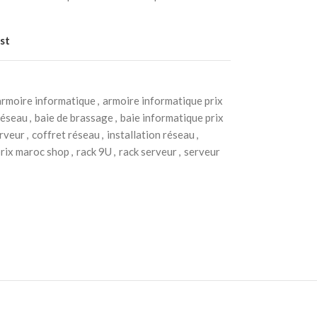
st
armoire informatique
,
armoire informatique prix
réseau
,
baie de brassage
,
baie informatique prix
erveur
,
coffret réseau
,
installation réseau
,
rix maroc shop
,
rack 9U
,
rack serveur
,
serveur