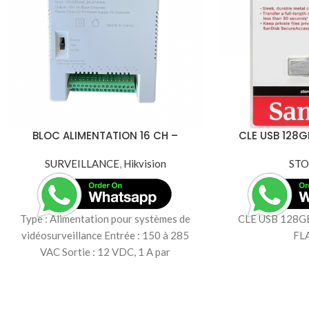
BLOC ALIMENTATION 16 CH –
CLE USB 128G
Alimentation CCTV Hikvision DS-
FLA
2FA1208-C16 – 16 Canaux 12V
SURVEILLANCE
,
Hikvision
ST
Type : Alimentation pour systèmes de
CLE USB 128G
vidéosurveillance Entrée : 150 à 285
FLA
VAC Sortie : 12 VDC, 1 A par