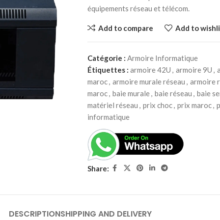
équipements réseau et télécom.
Add to compare
Add to wishli
Catégorie :
Armoire Informatique
Étiquettes :
armoire 42U
,
armoire 9U
,
maroc
,
armoire murale réseau
,
armoire 
maroc
,
baie murale
,
baie réseau
,
baie s
matériel réseau
,
prix choc
,
prix maroc
,
p
informatique
Share:
DESCRIPTION
SHIPPING AND DELIVERY