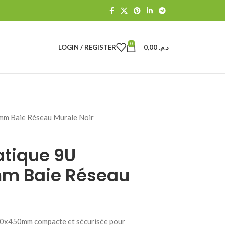
0
LOGIN / REGISTER
0,00
د.م.
m Baie Réseau Murale Noir
atique 9U
m Baie Réseau
00x450mm compacte et sécurisée pour