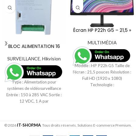
Écran HP P22h G5 – 21,5 »
FHD (64X86AS)
MULTIMÉDIA
BLOC ALIMENTATION 16
CH – Alimentation CCTV
SURVEILLANCE
Hikvision DS-2FA1208-
,
Hikvision
C16 – 16 Canaux 12V
Modèle : HP P22h G5 Taille de
l’écran : 21,5 pouces Résolution :
Full HD (1920 x 1080)
Type : Alimentation pour
Technologie :
systèmes de vidéosurveillance
Entrée : 150 à 285 VAC Sortie :
12 VDC, 1 A par
IT-SHOP.MA
© 2026
. Tous droits réservés. Solutions E-commerce Premium.