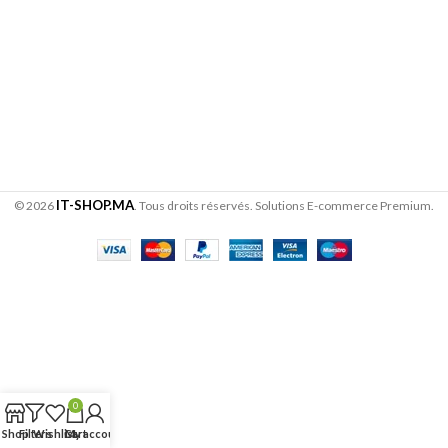
IT-SHOP.MA
© 2026
. Tous droits réservés. Solutions E-commerce Premium.
0
Shop
Filters
Wishlist
Cart
My account