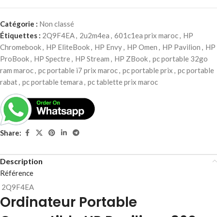
Catégorie :
Non classé
Étiquettes :
2Q9F4EA
,
2u2m4ea
,
601c1ea prix maroc
,
HP
Chromebook
,
HP EliteBook
,
HP Envy
,
HP Omen
,
HP Pavilion
,
HP
ProBook
,
HP Spectre
,
HP Stream
,
HP ZBook
,
pc portable 32go
ram maroc
,
pc portable i7 prix maroc
,
pc portable prix
,
pc portable
rabat
,
pc portable temara
,
pc tablette prix maroc
Share:
Description
Référence
2Q9F4EA
Ordinateur Portable