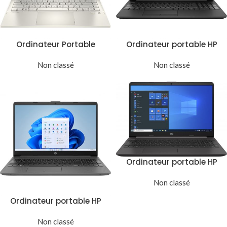
Ordinateur Portable
Ordinateur portable HP
Convertible HP Pavilion
15-dw3057nk (600S9EA)
x360 14-dw1003nk
Non classé
Non classé
(2Q9F4EA)
Ordinateur portable HP
250 G8 (2X7J6EA)
Non classé
Ordinateur portable HP
15-dw4007nk (6L9K4EA)
Non classé