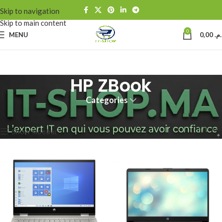
Skip to navigation
Skip to main content
0
MENU
0,00
د.م
HP ZBook
Categories
Accueil
Produits identifiés “HP ZBook”
6 résultats affichés
Show sidebar