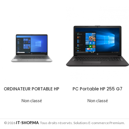
ORDINATEUR PORTABLE HP
PC Portable HP 255 G7
250 G8 i5 (27K00EA)
Ryzen 5 3500U 15.6″ 4Gb
Non classé
1To (197Y4ES)
Non classé
IT-SHOP.MA
© 2026
. Tous droits réservés. Solutions E-commerce Premium.