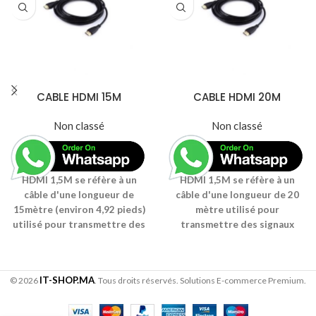
CABLE HDMI 15M
CABLE HDMI 20M
Non classé
Non classé
HDMI 1,5M se réfère à un
HDMI 1,5M se réfère à un
câble d'une longueur de
câble d'une longueur de 20
15mètre (environ 4,92 pieds)
mètre utilisé pour
utilisé pour transmettre des
transmettre des signaux
signaux audio et vidéo haute
audio et vidéo haute
définition entre des
définition entre des
dispositifs dotés de ports
dispositifs dotés de ports
IT-SHOP.MA
© 2026
. Tous droits réservés. Solutions E-commerce Premium.
HDMI (interface multimédia
HDMI (interface multimédia
haute définition). Le câble est
haute définition). Le câble est
conçu pour offrir une
conçu pour offrir une