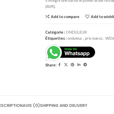
il intègre une batterie plomb-acide rech
(AVR).
Add to compare
Add to wishli
Catégorie :
ONDULEUR
Étiquettes :
onduleur
,
prix maroc
,
WD6
Share:
ESCRIPTION
AVIS (0)
SHIPPING AND DELIVERY