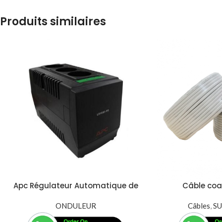
Produits similaires
Apc Régulateur Automatique de
Câble coa
Tension Line-R LS1000-FR 500 W /
alimentation 
ONDULEUR
1000 VA
Cable Came
Câbles
,
SU