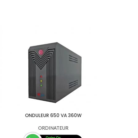
ONDULEUR 650 VA 360W
Onduleur 
660W – Pr
ORDINATEUR
C
O