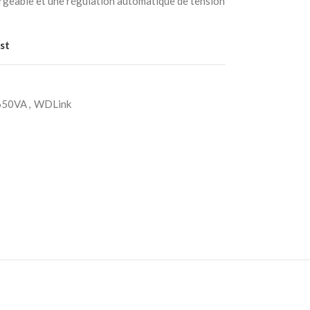
argeable et une régulation automatique de tension
st
50VA
,
WDLink