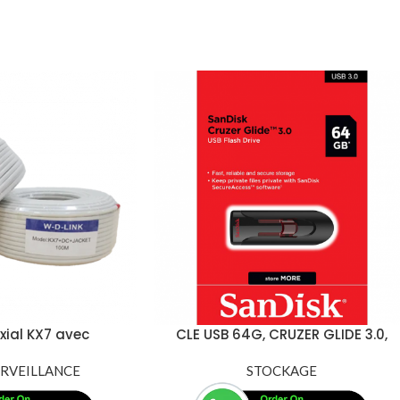
xial KX7 avec
CLE USB 64G, CRUZER GLIDE 3.0,
et jacket 100m –
3X5 INSE
ra Double 100M
RVEILLANCE
STOCKAGE