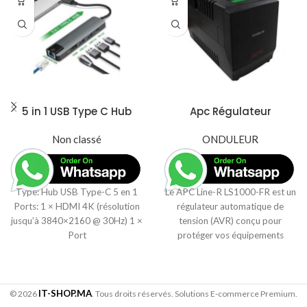
5 in 1 USB Type C Hub
Apc Régulateur
Hdmi 4K USB C Hub to
Automatique de Tension
Gigabit Ethernet Rj45
Non classé
Line-R LS1000-FR 500 W /
ONDULEUR
Lan Adapter for
1000 VA
Macbook Pro
Type: Hub USB Type-C 5 en 1
Le APC Line-R LS1000-FR est un
Ports: 1 × HDMI 4K (résolution
régulateur automatique de
jusqu’à 3840×2160 @ 30Hz) 1 ×
tension (AVR) conçu pour
Port
protéger vos équipements
contre les fluctuations
électriques. Avec une puissance
de 1000VA (500W), il garantit
une tension stable et sécurisée
IT-SHOP.MA
© 2026
. Tous droits réservés. Solutions E-commerce Premium.
pour vos appareils. Idéal pour