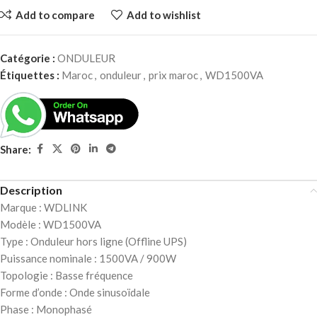
Add to compare
Add to wishlist
Catégorie :
ONDULEUR
Étiquettes :
Maroc
,
onduleur
,
prix maroc
,
WD1500VA
Share:
Description
Marque : WDLINK
Modèle : WD1500VA
Type : Onduleur hors ligne (Offline UPS)
Puissance nominale : 1500VA / 900W
Topologie : Basse fréquence
Forme d’onde : Onde sinusoïdale
Phase : Monophasé