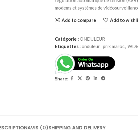
régulation automatique de tension (AVR), 
modems et systèmes de vidéosurveillanc
Add to compare
Add to wishli
Catégorie :
ONDULEUR
Étiquettes :
onduleur
,
prix maroc
,
WD8
Share:
ESCRIPTION
AVIS (0)
SHIPPING AND DELIVERY