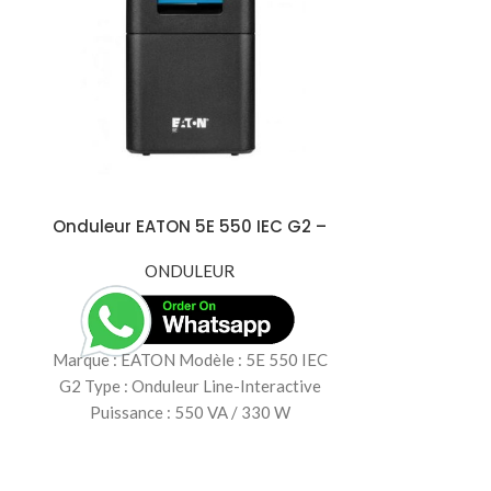
Onduleur EATON 5E 550 IEC G2 –
Onduleur Lin
550VA / 330W, Protection
– 300W / 50
Compacte et Fiable
ONDULEUR
O
Marque : EATON Modèle : 5E 550 IEC
Le Onduleur Li
G2 Type : Onduleur Line-Interactive
550 offre un
Puissance : 550 VA / 330 W
contre les su
tens