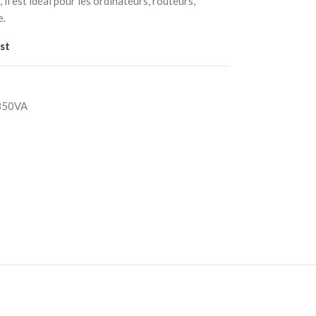
il est idéal pour les ordinateurs, routeurs,
e.
st
50VA