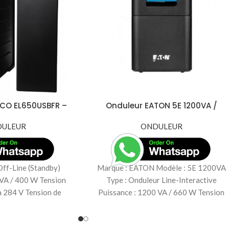
 ECO EL650USBFR –
Onduleur EATON 5E 1200VA /
650VA / 400W
660W – Protection Fiable et
ULEUR
Compacte
ONDULEUR
Off-Line (Standby)
Marque : EATON Modèle : 5E 1200VA
 VA / 400 W Tension
Type : Onduleur Line-Interactive
 à 284 V Tension de
Puissance : 1200 VA / 660 W Tension
d’entrée