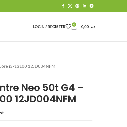
0
LOGIN / REGISTER
0,00
د.م.
l Core i3-13100 12JD004NFM
ntre Neo 50t G4 –
3100 12JD004NFM
st