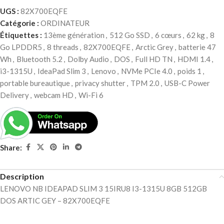
UGS :
82X700EQFE
Catégorie :
ORDINATEUR
Étiquettes :
13ème génération
,
512 Go SSD
,
6 cœurs
,
62 kg
,
8
Go LPDDR5
,
8 threads
,
82X700EQFE
,
Arctic Grey
,
batterie 47
Wh
,
Bluetooth 5.2
,
Dolby Audio
,
DOS
,
Full HD TN
,
HDMI 1.4
,
i3-1315U
,
IdeaPad Slim 3
,
Lenovo
,
NVMe PCIe 4.0
,
poids 1
,
portable bureautique
,
privacy shutter
,
TPM 2.0
,
USB-C Power
Delivery
,
webcam HD
,
Wi-Fi 6
Share:
Description
LENOVO NB IDEAPAD SLIM 3 15IRU8 I3-1315U 8GB 512GB
DOS ARTIC GEY – 82X700EQFE