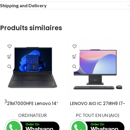
Shipping and Delivery
Produits similaires
21M7000HFE Lenovo 14″
LENOVO AIO IC 27IRH9 I7-
WUXGA Intel Core Ultra 5
13620H 16GB 512GB 27
125U | SSD 512Go NVMe –
ORDINATEUR
FHD TOUCH FHD LUNA
PC TOUT EN UN (AIO)
Prix Maroc
GREY – F0HM00MSFE