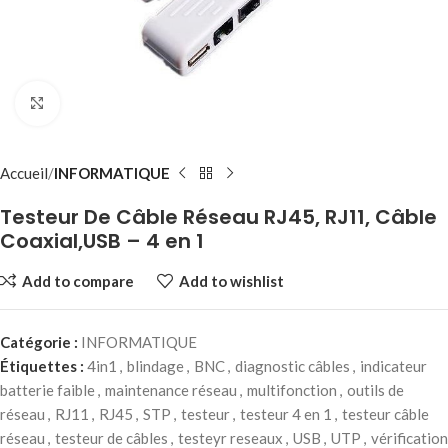
Click to enlarge
Accueil
INFORMATIQUE
Testeur De Câble Réseau RJ45, RJ11, Câble
Coaxial,USB – 4 en 1
Add to compare
Add to wishlist
Catégorie :
INFORMATIQUE
Étiquettes :
4in1
,
blindage
,
BNC
,
diagnostic câbles
,
indicateur
batterie faible
,
maintenance réseau
,
multifonction
,
outils de
réseau
,
RJ11
,
RJ45
,
STP
,
testeur
,
testeur 4 en 1
,
testeur câble
réseau
,
testeur de câbles
,
testeyr reseaux
,
USB
,
UTP
,
vérification