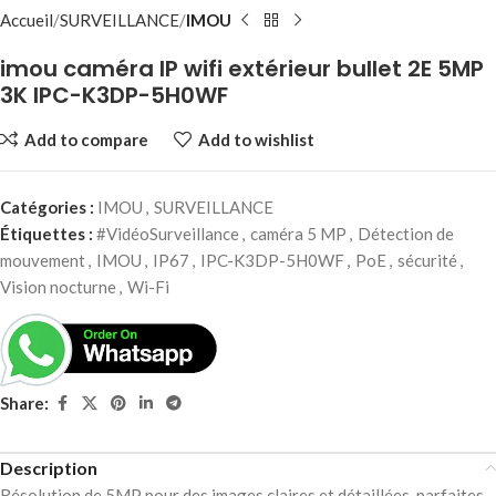
Accueil
SURVEILLANCE
IMOU
imou caméra IP wifi extérieur bullet 2E 5MP
3K IPC-K3DP-5H0WF
Add to compare
Add to wishlist
Catégories :
IMOU
,
SURVEILLANCE
Étiquettes :
#VidéoSurveillance
,
caméra 5 MP
,
Détection de
mouvement
,
IMOU
,
IP67
,
IPC-K3DP-5H0WF
,
PoE
,
sécurité
,
Vision nocturne
,
Wi-Fi
Share:
Description
Résolution de 5MP pour des images claires et détaillées. parfaites