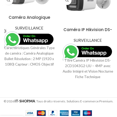
Caméra Analogique
Hikvision DS-2CE16D0T-
LFS – 2MP avec
SURVEILLANCE
Caméra IP Hikvision DS-
Infrarouge à 20m
2CD1043G2-LIU – 4MP
avec Audio Intégré et
SURVEILLANCE
Vision Nocturne
Caractéristiques Générales Type
de caméra : Caméra Analogique
Bullet Résolution : 2 MP (1920 x
Titre Caméra IP Hikvision DS-
1080) Capteur : CMOS Objectif
2CD1043G2-LIU – 4MP avec
Audio Intégré et Vision Nocturne
Fiche Technique
Caractéristiques Générales Type
de caméra
IT-SHOP.MA
© 2026
. Tous droits réservés. Solutions E-commerce Premium.