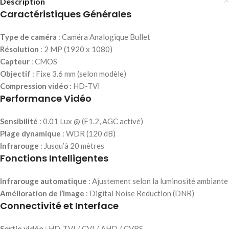
Description
Caractéristiques Générales
Type de caméra
: Caméra Analogique Bullet
Résolution
: 2 MP (1920 x 1080)
Capteur
: CMOS
Objectif
: Fixe 3.6 mm (selon modèle)
Compression vidéo
: HD-TVI
Performance Vidéo
Sensibilité
: 0.01 Lux @ (F1.2, AGC activé)
Plage dynamique
: WDR (120 dB)
Infrarouge
: Jusqu’à 20 mètres
Fonctions Intelligentes
Infrarouge automatique
: Ajustement selon la luminosité ambiante
Amélioration de l’image
: Digital Noise Reduction (DNR)
Connectivité et Interface
Sortie vidéo
: HD-TVI / CVI / AHD / CVBS