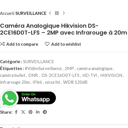
Accueil
SURVEILLANCE
Caméra Analogique Hikvision DS-
2CE16D0T-LFS – 2MP avec Infrarouge à 20m
Add to compare
Add to wishlist
Catégorie :
SURVEILLANCE
Étiquettes :
#VidéoSurveillance
,
2MP
,
caméra analogique
,
caméra bullet
,
DNR.
,
DS-2CE16D0T-LFS
,
HD-TVI
,
HIKVISION
,
infrarouge 20m
,
IP66
,
sécurité
,
WDR 120dB
Share: