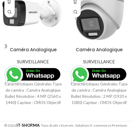
Caméra Analogique
Caméra Analogique
Hikvision DS-2CE16K0T-
Hikvision DS-2CE76D0T-
EXLF – 4MP avec
SURVEILLANCE
EXLMF – 2MP avec
SURVEILLANCE
Infrarouge à 40m
Infrarouge à 50m
Caractéristiques Générales Type
Caractéristiques Générales Type
de caméra : Caméra Analogique
de caméra : Caméra Analogique
Bullet Résolution : 4 MP (2560 x
Bullet Résolution : 2 MP (1920 x
1440) Capteur : CMOS Objectif
1080) Capteur : CMOS Objectif
IT-SHOP.MA
© 2026
. Tous droits réservés. Solutions E-commerce Premium.