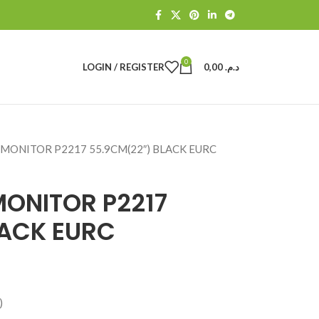
0
LOGIN / REGISTER
0,00
د.م.
 MONITOR P2217 55.9CM(22″) BLACK EURC
MONITOR P2217
LACK EURC
)