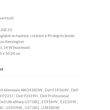
vertical)
 USB 3.0
églable en hauteur, rotation à 90 degrés (mode
rrou Kensington
e), 54 W (maximum)
55 x 50,04 cm
st
ell Alienware AW3418DW
,
Dell E1916HV
,
Dell
ll P2217
,
Dell P2419H
,
Dell Professional
Dell UltraSharp U2718Q
,
E1916HV
,
E2216HV
,
HG
,
U2419HX
,
U2718Q
,
U3818DW