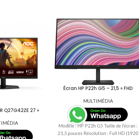
Écran HP P22h G5 – 21,5 » FHD
(64X86AS)
MULTIMÉDIA
R Q27G42ZE 27 »
S 260HZ 1MS 2K
TIMÉDIA
Modèle : HP P22h G5 Taille de l’écran :
21,5 pouces Résolution : Full HD (1920