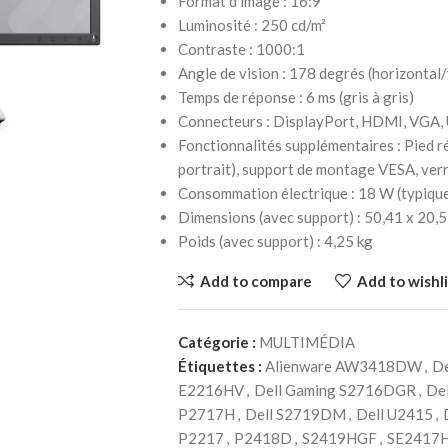
Format d’image : 16:9
Luminosité : 250 cd/m²
Contraste : 1000:1
Angle de vision : 178 degrés (horizontal/
Temps de réponse : 6 ms (gris à gris)
Connecteurs : DisplayPort, HDMI, VGA,
Fonctionnalités supplémentaires : Pied r
portrait), support de montage VESA, ve
Consommation électrique : 18 W (typiqu
Dimensions (avec support) : 50,41 x 20,
Poids (avec support) : 4,25 kg
Add to compare
Add to wishli
Catégorie :
MULTIMÉDIA
Étiquettes :
Alienware AW3418DW
,
D
E2216HV
,
Dell Gaming S2716DGR
,
De
P2717H
,
Dell S2719DM
,
Dell U2415
,
P2217
,
P2418D
,
S2419HGF
,
SE2417