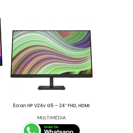
Écran HP V24v G5 – 24″ FHD, HDMI
Écran 
1.4, DisplayPort, VGA (65P62AS)
(63DFKAT4E
MULTIMÉDIA
100Hz
M