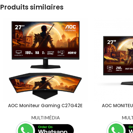
Produits similaires
AOC Moniteur Gaming C27G42E
AOC MONITEU
27″ – Incurvé VA 180 Hz 0,5 ms
QHD FAST IP
MULTIMÉDIA
(MPRT), FHD
MUL