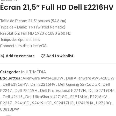
Écran 21,5″ Full HD Dell E2216HV
Taille de l’écran: 21,5″ pouces (54,6 cm)
Type de
Dalle: TN (Twisted Nematic)
1
Résolution: Full HD 1920 x 1080 à 60 Hz
Temps de réponse: 5 ms
Connecteurs d’entrée: VGA
Add to compare
Add to wishlist
Catégorie :
MULTIMÉDIA
Étiquettes :
Alienware AW3418DW
,
Dell Alienware AW3418DW
,
Dell E1916HV
,
Dell E2216HV
,
Dell Gaming S2716DGR
,
Dell
P2217
,
Dell P2419H
,
Dell Professional P2717H
,
Dell S2719DM
,
Dell U2415
,
Dell UltraSharp U2718Q
,
E1916HV
,
E2216HV
,
P2217
,
P2418D
,
S2419HGF
,
SE2417HG
,
U2419HX
,
U2718Q
,
U3818DW