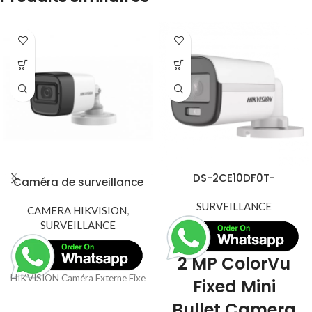
DS-2CE10DF0T-
Caméra de surveillance
F(3.6mm) – 2 MP
HIKVISION Fixed Mini
ColorVu Fixed Mini Bullet
SURVEILLANCE
Bullet ( 2.4 mm – 6 mm)
CAMERA HIKVISION
,
Camera
5 MP (DS-2CE16H0T-ITF-
SURVEILLANCE
C)
2 MP ColorVu
HIKVISION Caméra Externe Fixed Bullet 5MP,IP67, IR20m 12M
Fixed Mini
Bullet Camera