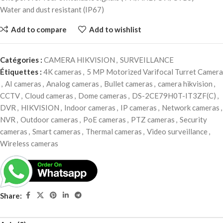
Water and dust resistant (IP67)
Add to compare
Add to wishlist
Catégories :
CAMERA HIKVISION
,
SURVEILLANCE
Étiquettes :
4K cameras
,
5 MP Motorized Varifocal Turret Camera
,
AI cameras
,
Analog cameras
,
Bullet cameras
,
camera hikvision
,
CCTV
,
Cloud cameras
,
Dome cameras
,
DS-2CE79H0T-IT3ZF(C)
,
DVR
,
HIKVISION
,
Indoor cameras
,
IP cameras
,
Network cameras
,
NVR
,
Outdoor cameras
,
PoE cameras
,
PTZ cameras
,
Security
cameras
,
Smart cameras
,
Thermal cameras
,
Video surveillance
,
Wireless cameras
Share: