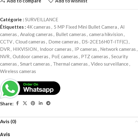
Add to compare
Add to wishlist
Catégorie :
SURVEILLANCE
Étiquettes :
4K cameras
,
5 MP Fixed Mini Bullet Camera
,
AI
cameras
,
Analog cameras
,
Bullet cameras
,
camera hikvision
,
CCTV
,
Cloud cameras
,
Dome cameras
,
DS-2CE16H0T-ITF(C)
,
DVR
,
HIKVISION
,
Indoor cameras
,
IP cameras
,
Network cameras
,
NVR
,
Outdoor cameras
,
PoE cameras
,
PTZ cameras
,
Security
cameras
,
Smart cameras
,
Thermal cameras
,
Video surveillance
,
Wireless cameras
Share:
Avis (0)
Avis