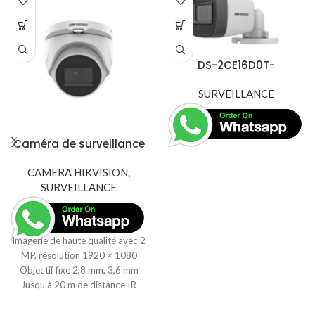
DS-2CE16D0T-
EXIF(2.8mm)(MENA) – 2
MP Fixed Mini Bullet
SURVEILLANCE
Camera
Caméra de surveillance
HIKVISION Fixed Turret 2
MP (DS-2CE76D0T-
CAMERA HIKVISION
,
SURVEILLANCE
EXIMF)
Imagerie de haute qualité avec 2
MP, résolution 1920 × 1080
Objectif fixe 2,8 mm, 3,6 mm
Jusqu'à 20 m de distance IR
pour une imagerie nocturne
lumineuse