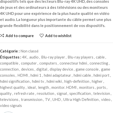
dispositifs tels que des lecteurs Blu-ray 4K UHD, des consoles
de jeux et des ordinateurs à des télévisions ou des moniteurs
4K UHD pour une expérience de la plus haute qualité en vidéo
et audio. La longueur plus importante du câble permet une plus
grande flexibilité dans le positionnement de vos dispositifs.
Add to compare
Add to wishlist
Catégorie :
Non classé
Étiquettes :
4K
,
audio
,
Blu-ray player
,
Blu-ray players
,
cable
,
compatible
,
computer
,
computers
,
connecteur hdmi
,
connecting
,
connection
,
devices
,
digital
,
display device
,
game console
,
game
consoles
,
HDMI
,
hdmi 1
,
hdmi adaptateur
,
hdmi cable
,
hdmi port
,
hdmi signification
,
hdmi tv
,
hdmi wiki
,
high-definition
,
higher
,
highest quality
,
ideal
,
length
,
monitor. HDMI
,
monitors
,
ports
,
quality
,
refresh rate
,
resolution
,
signal
,
specification
,
television
,
televisions
,
transmission
,
TV
,
UHD
,
Ultra High Definition
,
video
,
video signals