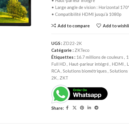
• Haut-parleur intégré
• Large angle de vision : Horizontal 170°
• Compatibilité HDMI jusqu’à 1080p
Add to compare
Add to wishli
UGS :
ZD22-2K
Catégorie :
ZKTeco
Étiquettes :
16.7 millions de couleurs
,
1
Full HD
,
Haut-parleur intégré
,
HDMI
,
L
RCA
,
Solutions biométriques
,
Solutions
2K
,
ZKT
Share: