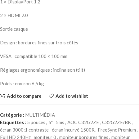
1 × DisplayPort 1.2
2 × HDMI 2.0
Sortie casque
Design : bordures fines sur trois côtés
VESA : compatible 100 × 100 mm
Réglages ergonomiques : inclinaison (tilt)
Poids : environ 6,5 kg
Add to compare
Add to wishlist
Catégorie :
MULTIMÉDIA
Étiquettes :
5 pouces
,
5"
,
5ms
,
AOC C32G2ZE
,
C32G2ZE/BK
,
écran 3000:1 contraste
,
écran incurvé 1500R
,
FreeSync Premium
,
Full HD 240Hz
,
moniteur 0
,
moniteur bordures fines
,
moniteur