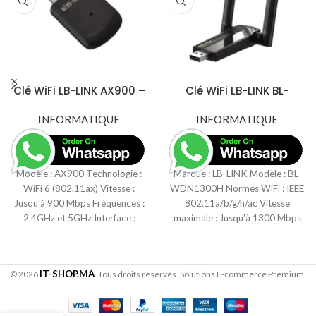
Clé WiFi LB-LINK AX900 –
Clé WiFi LB-LINK BL-
WiFi 6 – Double Bande –
WDN1300H – AC1300 –
Ultra Haut Débit
INFORMATIQUE
Double Bande –
INFORMATIQUE
Antennes 2×6 dBi – USB
3.0
Modèle : AX900 Technologie :
Marque : LB-LINK Modèle : BL-
WiFi 6 (802.11ax) Vitesse :
WDN1300H Normes WiFi : IEEE
Jusqu’à 900 Mbps Fréquences :
802.11a/b/g/n/ac Vitesse
2.4GHz et 5GHz Interface :
maximale : Jusqu’à 1300 Mbps
(2.4GHz : 400
IT-SHOP.MA
© 2026
. Tous droits réservés. Solutions E-commerce Premium.