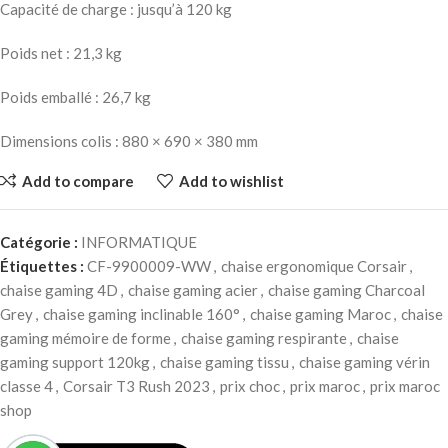
Capacité de charge : jusqu’à 120 kg
Poids net : 21,3 kg
Poids emballé : 26,7 kg
Dimensions colis : 880 × 690 × 380 mm
Add to compare
Add to wishlist
Catégorie :
INFORMATIQUE
Étiquettes :
CF-9900009-WW
,
chaise ergonomique Corsair
,
chaise gaming 4D
,
chaise gaming acier
,
chaise gaming Charcoal
Grey
,
chaise gaming inclinable 160°
,
chaise gaming Maroc
,
chaise
gaming mémoire de forme
,
chaise gaming respirante
,
chaise
gaming support 120kg
,
chaise gaming tissu
,
chaise gaming vérin
classe 4
,
Corsair T3 Rush 2023
,
prix choc
,
prix maroc
,
prix maroc
shop