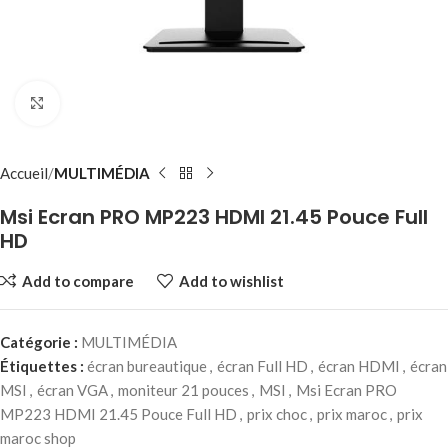
Click to enlarge
Accueil
MULTIMÉDIA
Msi Ecran PRO MP223 HDMI 21.45 Pouce Full
HD
Add to compare
Add to wishlist
Catégorie :
MULTIMÉDIA
Étiquettes :
écran bureautique
,
écran Full HD
,
écran HDMI
,
écran
MSI
,
écran VGA
,
moniteur 21 pouces
,
MSI
,
Msi Ecran PRO
MP223 HDMI 21.45 Pouce Full HD
,
prix choc
,
prix maroc
,
prix
maroc shop