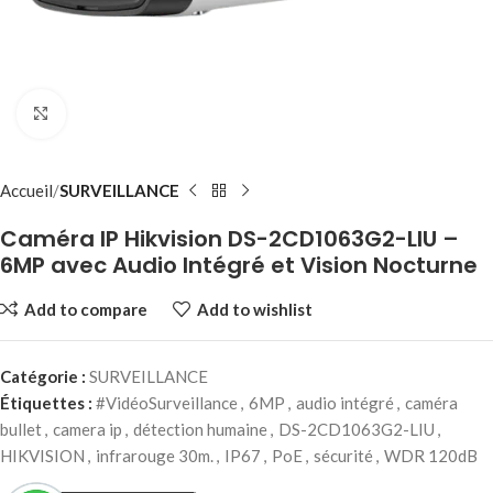
Click to enlarge
Accueil
SURVEILLANCE
Caméra IP Hikvision DS-2CD1063G2-LIU –
6MP avec Audio Intégré et Vision Nocturne
Add to compare
Add to wishlist
Catégorie :
SURVEILLANCE
Étiquettes :
#VidéoSurveillance
,
6MP
,
audio intégré
,
caméra
bullet
,
camera ip
,
détection humaine
,
DS-2CD1063G2-LIU
,
HIKVISION
,
infrarouge 30m.
,
IP67
,
PoE
,
sécurité
,
WDR 120dB