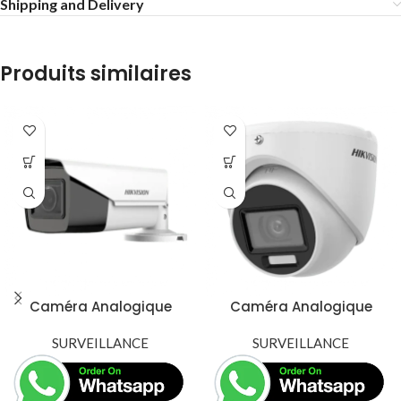
Shipping and Delivery
Produits similaires
Caméra Analogique
Caméra Analogique
Hikvision DS-2CE19H0T-
Hikvision DS-2CE76D0T-
AIT3ZF – 5MP avec Zoom
SURVEILLANCE
EXLMF – 2MP avec
SURVEILLANCE
Motorisé et Infrarouge à
Infrarouge à 50m
40m