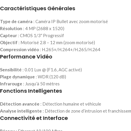
Caractéristiques Générales
Type de caméra
: Caméra IP Bullet avec zoom motorisé
Résolution
: 4 MP (2688 x 1520)
Capteur
: CMOS 1/3″ Progressif
Objectif
: Motorisé 2.8 – 12 mm (zoom motorisé)
Compression vidéo
: H.265+/H.264+/H.265/H.264
Performance Vidéo
Sensibilité
: 0.01 Lux @ (F1.6, AGC activé)
Plage dynamique
: WDR (120 dB)
Infrarouge
: Jusqu’à 50 mètres
Fonctions Intelligentes
Détection avancée
: Détection humaine et véhicule
Analyse intelligente
: Détection de zone d’intrusion et franchissem
Connectivité et Interface
Réseau
: Ethernet 10/100 Mbps