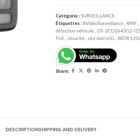
Catégorie :
SURVEILLANCE
Étiquettes :
#VidéoSurveillance
,
4MP
,
détection véhicule
,
DS-2CD2643G2-IZ
PoE
,
sécurité
,
slot microSD
,
WDR 120
Share:
DESCRIPTION
SHIPPING AND DELIVERY