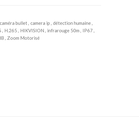
caméra bullet
,
camera ip
,
détection humaine
,
S
,
H.265
,
HIKVISION
,
infrarouge 50m
,
IP67
,
dB
,
Zoom Motorisé