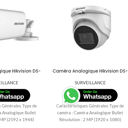
que Hikvision DS-
Caméra Analogique Hikvision DS-
T5F – 5MP avec
2CE76D0T-EXIMF – 2MP avec
ouge à 50m
EILLANCE
Infrarouge à 50m
SURVEILLANCE
s Générales Type de
Caractéristiques Générales Type de
 Analogique Bullet
caméra : Caméra Analogique Bullet
 MP (2592 x 1944)
Résolution : 2 MP (1920 x 1080)
CMOS Objectif
Capteur : CMOS Objectif