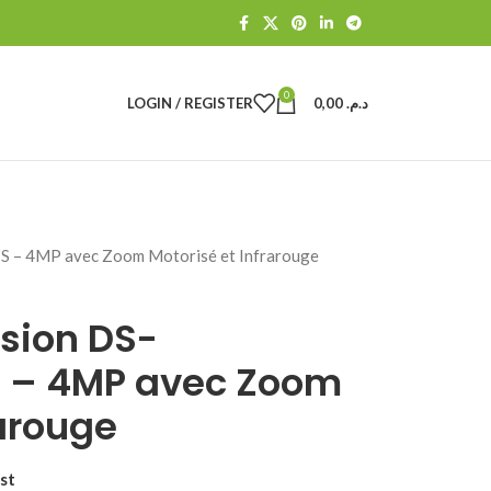
0
LOGIN / REGISTER
0,00
د.م.
 – 4MP avec Zoom Motorisé et Infrarouge
sion DS-
 – 4MP avec Zoom
rarouge
st