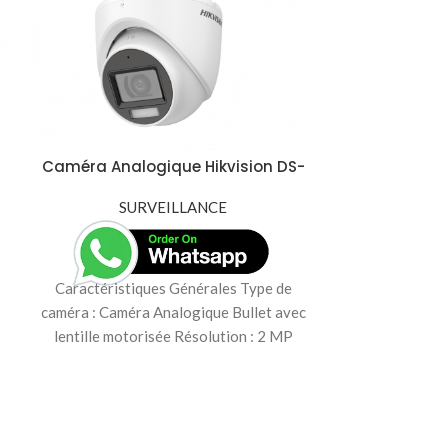
Caméra Analogique Hikvision DS-
2CE76D0T-LMFS – 2MP avec
Infrarouge à 40m et Lentille
SURVEILLANCE
Motorisée
Caméra de su
4G solaire
Caractéristiques Générales Type de
CAMERA HIK
caméra : Caméra Analogique Bullet avec
lentille motorisée Résolution : 2 MP
(1920 x 1080) Capteur
Caractéristiqu
caméra : Camér
avec connectiv
4