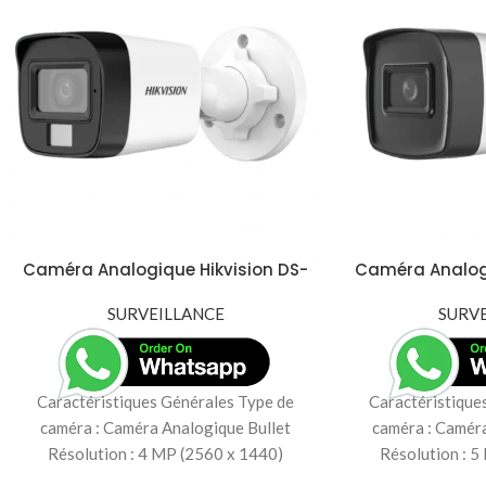
Caméra Analogique Hikvision DS-
Caméra Analogi
2CE16K0T-EXLF – 4MP avec
2CE17H0T-I
Infrarouge à 40m
SURVEILLANCE
Infrar
SURV
Caractéristiques Générales Type de
Caractéristique
caméra : Caméra Analogique Bullet
caméra : Caméra
Résolution : 4 MP (2560 x 1440)
Résolution : 5
Capteur : CMOS Objectif
Capteur : 