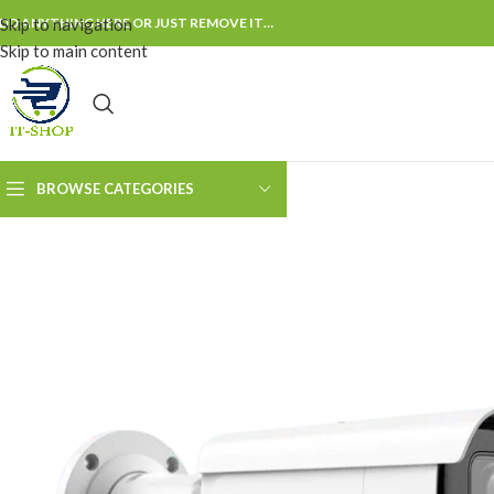
DD ANYTHING HERE OR JUST REMOVE IT…
Skip to navigation
Skip to main content
BROWSE CATEGORIES