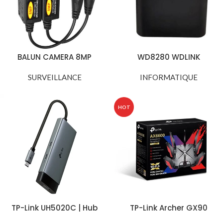
BALUN CAMERA 8MP
WD8280 WDLINK
Imprimante Thermique
SURVEILLANCE
Ticket 80mm Original
INFORMATIQUE
POS
HOT
TP-Link UH5020C | Hub
TP-Link Archer GX90
USB-C 5-en-1 (HDMI 4K
AX6600 | Routeur