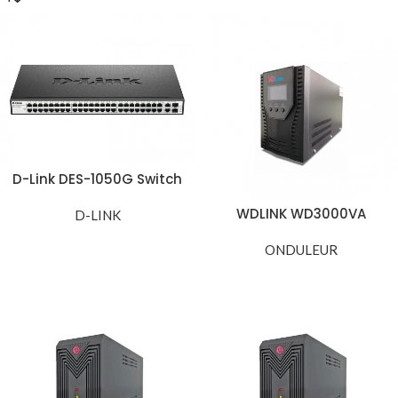
D-Link DES-1050G Switch
Ethernet Non
WDLINK WD3000VA
Manageable 48 Ports
D-LINK
Onduleur 3000VA 1600W
avec 2 Ports Gigabit
ONDULEUR
Combo SFP