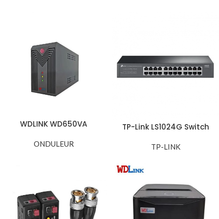
WDLINK WD650VA
TP-Link LS1024G Switch
Onduleur 650VA 360W
Réseau 24 Ports Gigabit
ONDULEUR
Ethernet
TP-LINK