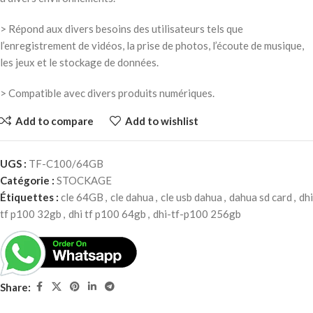
> Répond aux divers besoins des utilisateurs tels que
l’enregistrement de vidéos, la prise de photos, l’écoute de musique,
les jeux et le stockage de données.
> Compatible avec divers produits numériques.
Add to compare
Add to wishlist
UGS :
TF-C100/64GB
Catégorie :
STOCKAGE
Étiquettes :
cle 64GB
,
cle dahua
,
cle usb dahua
,
dahua sd card
,
dhi
tf p100 32gb
,
dhi tf p100 64gb
,
dhi-tf-p100 256gb
Share: