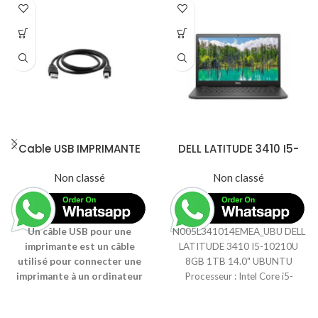
Cable USB IMPRIMANTE
DELL LATITUDE 3410 I5-
1,5M
10210U 8GB 1TB 14.0″
Non classé
Non classé
UBUNTU
Un câble USB pour une
N005L341014EMEA_UBU DELL
imprimante est un câble
LATITUDE 3410 I5-10210U
utilisé pour connecter une
8GB 1TB 14.0" UBUNTU
imprimante à un ordinateur
Processeur : Intel Core i5-
ou à un autre dispositif doté
10210U de 10e génération (1,6
d'un port USB. Le câble
GHz, 4 cœurs)