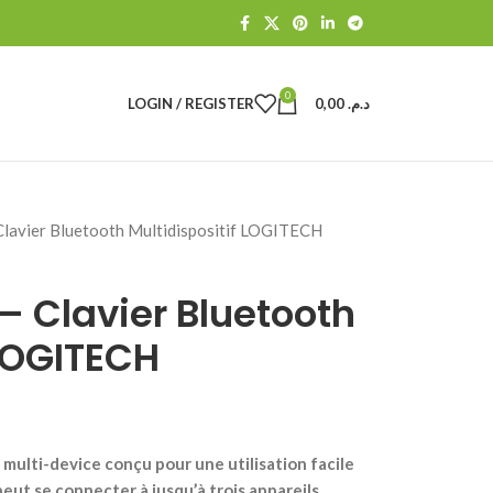
0
LOGIN / REGISTER
0,00
د.م.
avier Bluetooth Multidispositif LOGITECH
 Clavier Bluetooth
 LOGITECH
l multi-device conçu pour une utilisation facile
 peut se connecter à jusqu’à trois appareils