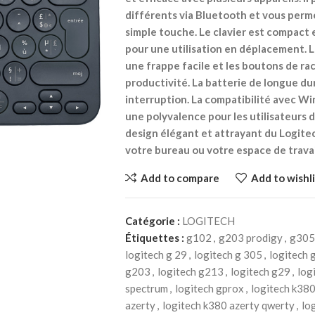
différents via Bluetooth et vous perm
simple touche. Le clavier est compact e
pour une utilisation en déplacement. L
une frappe facile et les boutons de r
productivité. La batterie de longue du
interruption. La compatibilité avec W
une polyvalence pour les utilisateurs 
design élégant et attrayant du Logitec
votre bureau ou votre espace de travai
Add to compare
Add to wishli
Catégorie :
LOGITECH
Étiquettes :
g102
,
g203 prodigy
,
g305
logitech g 29
,
logitech g 305
,
logitech 
g203
,
logitech g213
,
logitech g29
,
log
spectrum
,
logitech gprox
,
logitech k38
azerty
,
logitech k380 azerty qwerty
,
lo