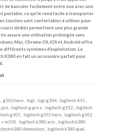
et de basculer facilement entre eux avec une
t portable, ce qui le rend facile à transporter
es touches sont confortables à utiliser pour
accourci dédiés permettent une plus grande
rée assure une utilisation prolongée sans
indows, Mac, Chrome OS, iOS et Android offre
de différents systèmes d’exploitation. Le
h K380 en fait un accessoire parfait pour
l.
st
,
g502 hero
,
logi
,
logi g304
,
logitech 435
,
g pro
,
logitech g pro x
,
logitech g102
,
logitech
itech g305
,
logitech g502 hero
,
logitech g502
0 + m350
,
logitech k380 avis
,
logitech k380
gitech k380 dimensions
,
logitech k380 ipad
,