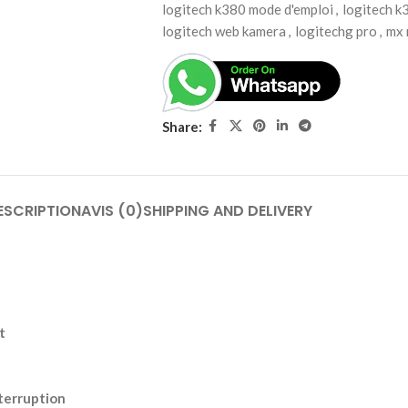
logitech k380 mode d'emploi
,
logitech k
logitech web kamera
,
logitechg pro
,
mx 
Share:
ESCRIPTION
AVIS (0)
SHIPPING AND DELIVERY
t
nterruption