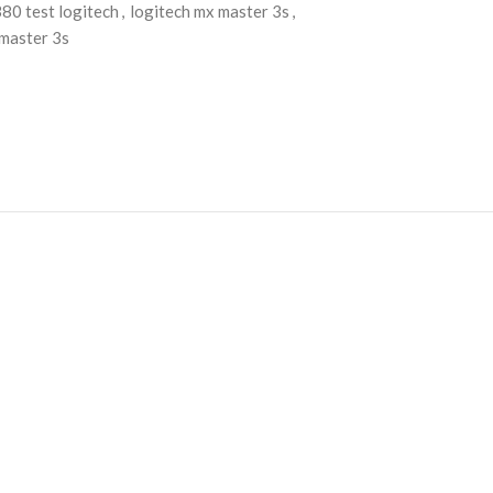
380 test logitech
,
logitech mx master 3s
,
master 3s