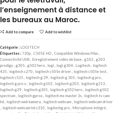
pour le télétravail,
l’enseignement à distance et
les bureaux au Maroc.
Add to compare
Add to wishlist
Catégorie :
LOGITECH
Étiquettes :
720p
,
C505E HD
,
Compatible Windows/Mac
,
Connectivité USB
,
Enregistrement vidéo de base
,
g102
,
g203
prodigy
,
g305
,
g502 hero
,
logi
,
logi g304
,
Logitech
,
logitech
435
,
logitech c270
,
logitech c505e driver
,
logitech c505e test
,
logitech c525
,
logitech g 29
,
logitech g 305
,
logitech g pro
,
logitech g pro x
,
logitech g102
,
logitech g203
,
logitech g213
,
logitech g29
,
logitech g305
,
logitech g502 hero
,
logitech g502
spectrum
,
logitech gprox
,
logitech mx master 3s
,
logitech tv cam
hd
,
logitech web kamera
,
logitech webcam
,
logitech webcam driver
,
logitech webcam hd c310
,
logitechg pro
,
Microphone intégré
,