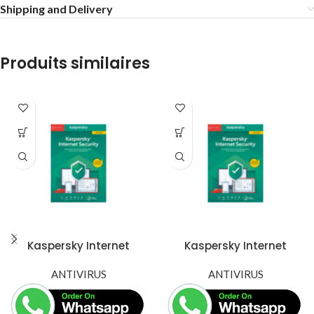
Shipping and Delivery
Produits similaires
Kaspersky Internet
Kaspersky Internet
Security 10 Postes / 1 An
Security 3 Postes / 1 An
Multi-Devices
ANTIVIRUS
Multi-Devices
ANTIVIRUS