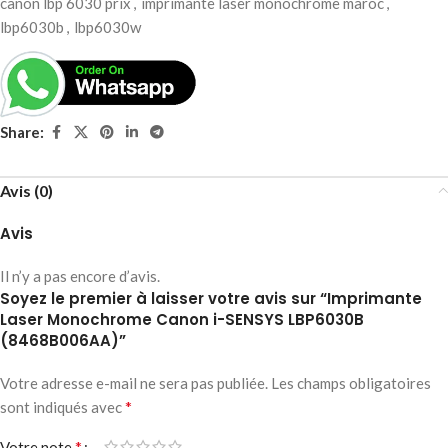
canon lbp 6030 prix
,
imprimante laser monochrome maroc
,
lbp6030b
,
lbp6030w
Share:
Avis (0)
Avis
Il n’y a pas encore d’avis.
Soyez le premier à laisser votre avis sur “Imprimante
Laser Monochrome Canon i-SENSYS LBP6030B
(8468B006AA)”
Votre adresse e-mail ne sera pas publiée.
Les champs obligatoires
*
sont indiqués avec
*
Votre note