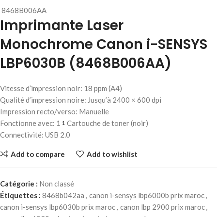
8468B006AA
Imprimante Laser
Monochrome Canon i-SENSYS
LBP6030B (8468B006AA)
Vitesse d’impression noir: 18 ppm (A4)
Qualité d’impression noire: Jusqu’à 2400 × 600 dpi
Impression recto/verso: Manuelle
Fonctionne avec: 1
Cartouche de toner (noir)
1
Connectivité: USB 2.0
Add to compare
Add to wishlist
Catégorie :
Non classé
Étiquettes :
8468b042aa
,
canon i-sensys lbp6000b prix maroc
,
canon i-sensys lbp6030b prix maroc
,
canon lbp 2900 prix maroc
,