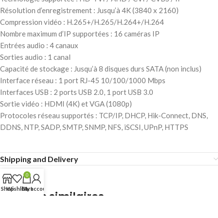
Résolution d’enregistrement : Jusqu’à 4K (3840 x 2160)
Compression vidéo : H.265+/H.265/H.264+/H.264
Nombre maximum d’IP supportées : 16 caméras IP
Entrées audio : 4 canaux
Sorties audio : 1 canal
Capacité de stockage : Jusqu’à 8 disques durs SATA (non inclus)
Interface réseau : 1 port RJ-45 10/100/1000 Mbps
Interfaces USB : 2 ports USB 2.0, 1 port USB 3.0
Sortie vidéo : HDMI (4K) et VGA (1080p)
Protocoles réseau supportés : TCP/IP, DHCP, Hik-Connect, DNS,
DDNS, NTP, SADP, SMTP, SNMP, NFS, iSCSI, UPnP, HTTPS
Shipping and Delivery
0
Shop
Wishlist
Cart
My account
Produits similaires