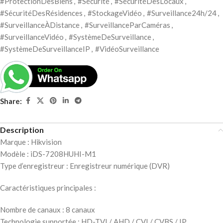
#ProtectionDesBiens
,
#Sécurité
,
#SécuritéDesLocaux
,
#SécuritéDesRésidences
,
#StockageVidéo
,
#Surveillance24h/24
,
#SurveillanceÀDistance
,
#SurveillanceParCaméras
,
#SurveillanceVidéo
,
#SystèmeDeSurveillance
,
#SystèmeDeSurveillanceIP
,
#VidéoSurveillance
Share:
Description
Marque : Hikvision
Modèle : iDS-7208HUHI-M1
Type d’enregistreur : Enregistreur numérique (DVR)
Caractéristiques principales :
Nombre de canaux : 8 canaux
Technologie supportée : HD-TVI / AHD / CVI / CVBS / IP