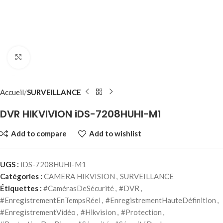
Click to enlarge
Accueil
SURVEILLANCE
DVR HIKVIVION iDS-7208HUHI-M1
Add to compare
Add to wishlist
UGS :
iDS-7208HUHI-M1
Catégories :
CAMERA HIKVISION
,
SURVEILLANCE
Étiquettes :
#CamérasDeSécurité
,
#DVR
,
#EnregistrementEnTempsRéel
,
#EnregistrementHauteDéfinition
,
#EnregistrementVidéo
,
#Hikvision
,
#Protection
,