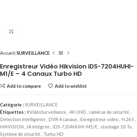
Click to enlarge
Accueil
SURVEILLANCE
Enregistreur Vidéo Hikvision iDS-7204HUHI-
M1/E – 4 Canaux Turbo HD
Add to compare
Add to wishlist
Catégorie :
SURVEILLANCE
Étiquettes :
#VidéoSurveillance
,
4K UHD
,
caméras de sécurité
,
Détection intelligente
,
DVR 4 canaux
,
Enregistreur vidéo
,
H.265
,
HIKVISION
,
IA intégrée
,
iDS-7204HUHI-M1/E
,
stockage 10 To
,
Système de sécurité
,
Turbo HD