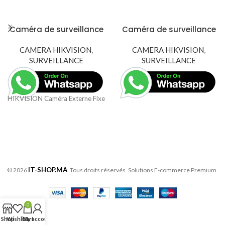
Caméra de surveillance
Caméra de surveillance
HIKVISION Fixed Mini
HIKVISION Turret 5MP
Bullet ( 2.4 mm – 6 mm)
CAMERA HIKVISION
,
(DS-2CE76H0T-ITMF(C))
CAMERA HIKVISION
,
5 MP (DS-2CE16H0T-ITF-
SURVEILLANCE
SURVEILLANCE
C)
HIKVISION Caméra Externe Fixed Bullet 5MP,IP67, IR20m 12M
IT-SHOP.MA
© 2026
. Tous droits réservés. Solutions E-commerce Premium.
0
Shop
Wishlist
Cart
My account