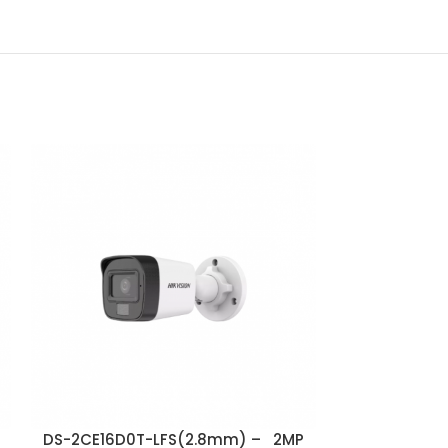
DS-2CE16D0T-LFS(2.8mm) – 2MP
DS-2CE16K0T