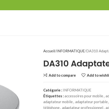
Accueil
INFORMATIQUE
DA310 Adapta
DA310 Adaptate
Add to compare
Add to wishli
Catégorie :
INFORMATIQUE
Étiquettes :
accessoires pour mobile
,
a
adaptateur mobile
,
adaptateur portable
,
téléphone
,
adaptateur professionnel
,
a