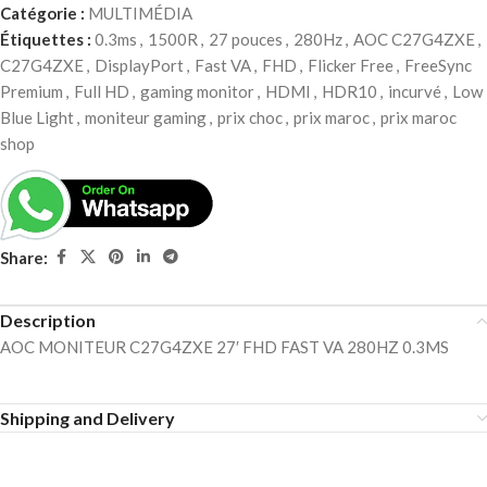
Catégorie :
MULTIMÉDIA
Étiquettes :
0.3ms
,
1500R
,
27 pouces
,
280Hz
,
AOC C27G4ZXE
,
C27G4ZXE
,
DisplayPort
,
Fast VA
,
FHD
,
Flicker Free
,
FreeSync
Premium
,
Full HD
,
gaming monitor
,
HDMI
,
HDR10
,
incurvé
,
Low
Blue Light
,
moniteur gaming
,
prix choc
,
prix maroc
,
prix maroc
shop
Share:
Description
AOC MONITEUR C27G4ZXE 27′ FHD FAST VA 280HZ 0.3MS
Shipping and Delivery