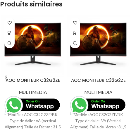
Produits similaires
AOC MONITEUR C32G2ZE
AOC MONITEUR C32G2ZE
31,5 » FHD VA CURVED
31,5 » FHD VA CURVED
MULTIMÉDIA
240HZ 1MS
MULTIMÉDIA
240HZ 1MS
Modèle : AOC C32G2ZE/BK
Modèle : AOC C32G2ZE/BK
Type de dalle : VA (Vertical
Type de dalle : VA (Vertical
Alignment) Taille de l'écran : 31,5
Alignment) Taille de l'écran : 31,5