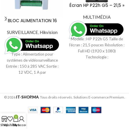
Écran HP P22h G5 – 21,5 »
FHD (64X86AS)
MULTIMÉDIA
BLOC ALIMENTATION 16
CH – Alimentation CCTV
SURVEILLANCE
Hikvision DS-2FA1208-
,
Hikvision
C16 – 16 Canaux 12V
Modèle : HP P22h G5 Taille de
l’écran : 21,5 pouces Résolution :
Full HD (1920 x 1080)
Type : Alimentation pour
Technologie :
systèmes de vidéosurveillance
Entrée : 150 à 285 VAC Sortie :
12 VDC, 1 A par
IT-SHOP.MA
© 2026
. Tous droits réservés. Solutions E-commerce Premium.
0
Shop
Wishlist
Cart
My account