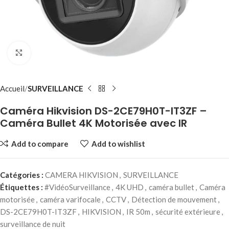
Click to enlarge
Accueil
SURVEILLANCE
Caméra Hikvision DS-2CE79H0T-IT3ZF –
Caméra Bullet 4K Motorisée avec IR
Add to compare
Add to wishlist
Catégories :
CAMERA HIKVISION
,
SURVEILLANCE
Étiquettes :
#VidéoSurveillance
,
4K UHD
,
caméra bullet
,
Caméra
motorisée
,
caméra varifocale
,
CCTV
,
Détection de mouvement
,
DS-2CE79H0T-IT3ZF
,
HIKVISION
,
IR 50m
,
sécurité extérieure
,
surveillance de nuit