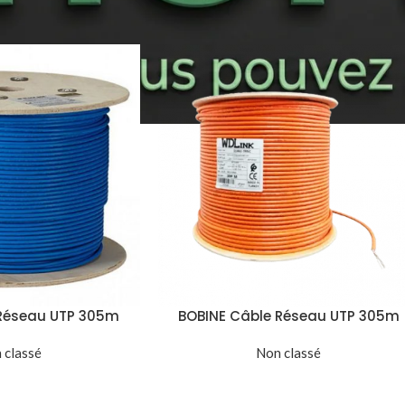
ntifiés “câble réseau”
Show
9
12
 Réseau UTP 305m
BOBINE Câble Réseau UTP 305m
BLEU
ORANGE
 classé
Non classé