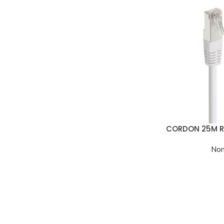
CORDON 25M R
Non