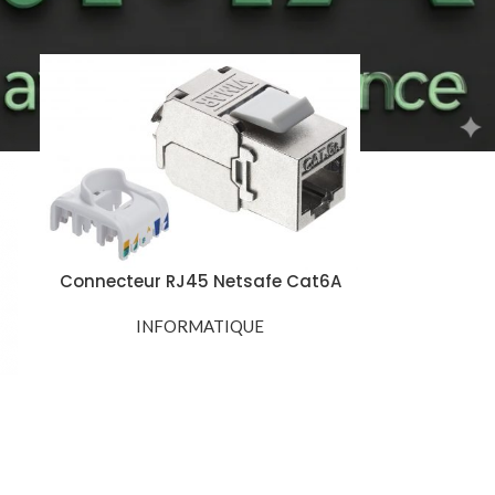
18
24
Connecteur RJ45 Netsafe Cat6A
FTP – BLUG CAT6A FTP
INFORMATIQUE