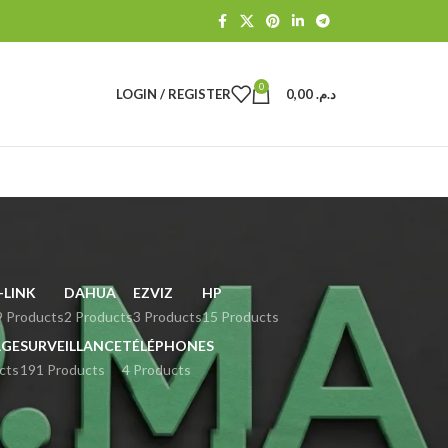
0
LOGIN / REGISTER
0,00
د.م.
-LINK
DAHUA
EZVIZ
HP
9 Products
2 Products
3 Products
15 Products
GE
SURVEILLANCE
TÉLÉPHONES
cts
191 Products
4 Products