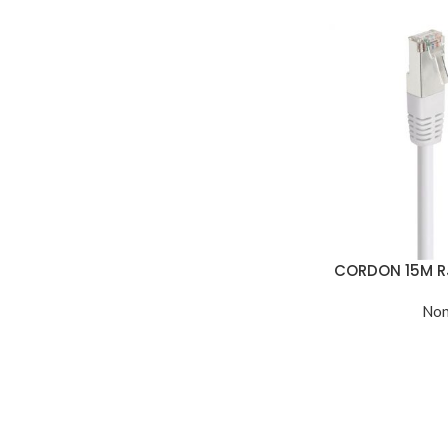
CORDON 15M R
Non