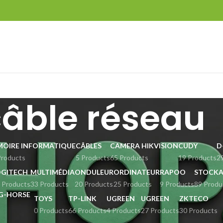
câble réseau
MOIRE INFORMATIQUE
CÂBLES
CAMERA HIKVISION
CUDY
D
Products
5 Products
65 Products
19 Products
2
OGITECH
MULTIMÉDIA
ONDULEUR
ORDINATEUR
RAPOO
STOCKA
 Products
33 Products
20 Products
25 Products
9 Products
89 Produ
TOYS
TP-LINK
UGREEN
UGREEN
ZKTECO
0 Products
66 Products
4 Products
27 Products
30 Products