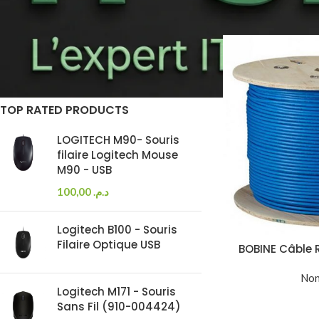
Accueil
Produits ide
On sale
In stock
TOP RATED PRODUCTS
LOGITECH M90- Souris
filaire Logitech Mouse
M90 - USB
100,00
د.م.
Logitech B100 - Souris
Filaire Optique USB
BOBINE Câble
Non
Logitech M171 - Souris
Sans Fil (910-004424)