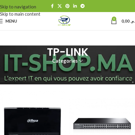
Skip to navigation
Skip to main content
0
MENU
0,00
د.م
TP-LINK
Categories
Accueil
TP-LINK
Page 4
Affichage de 37–48 sur 66 résultats
Show sidebar