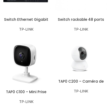
Switch Ethernet Gigabit
Switch rackable 48 ports
à 8 Ports – DH-PFS3008 –
10/100 Mbps -TL-SF1048D
8GT – L – V2
TP-LINK
TP-LINK
TAP0 C200 – Caméra de
surveillance WiFi
panoramique et
TP-LINK
TAP0 C100 – Mini Prise
inclinable Indoor
Connectée WiFi
TP-LINK