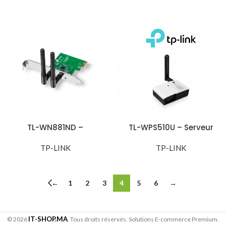
gigogne
TL-WN881ND –
TL-WPS510U – Serveur
Adaptateur PCI Express
d’impression de poche
WiFi N 300 Mbps Avec
TP-LINK
WiFi 150Mbps
TP-LINK
équerre low profile – TL-
WN881ND
←
1
2
3
4
5
6
→
IT-SHOP.MA
© 2026
. Tous droits réservés. Solutions E-commerce Premium.