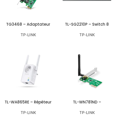
TG3468 – Adaptateur
TL-SG2210P – Switch 8
réseau Gigabit PCI
Ports Gigabit Smart PoE
TP-LINK
Express
+ 2 Emplacements SFP
TP-LINK
TL-WA865RE – Répéteur
TL-WN781ND –
WiFi / Point d’accès (N
Adaptateur PCI Express
300 Mbps) avec prise
TP-LINK
WiFi N 150Mbps
TP-LINK