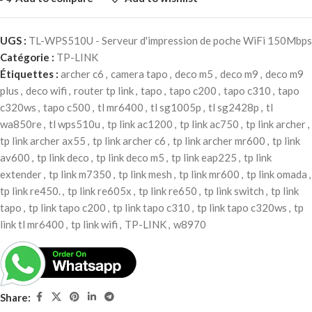
UGS :
TL-WPS510U - Serveur d'impression de poche WiFi 150Mbps
Catégorie :
TP-LINK
Étiquettes :
archer c6
,
camera tapo
,
deco m5
,
deco m9
,
deco m9
plus
,
deco wifi
,
router tp link
,
tapo
,
tapo c200
,
tapo c310
,
tapo
c320ws
,
tapo c500
,
tl mr6400
,
tl sg1005p
,
tl sg2428p
,
tl
wa850re
,
tl wps510u
,
tp link ac1200
,
tp link ac750
,
tp link archer
,
tp link archer ax55
,
tp link archer c6
,
tp link archer mr600
,
tp link
av600
,
tp link deco
,
tp link deco m5
,
tp link eap225
,
tp link
extender
,
tp link m7350
,
tp link mesh
,
tp link mr600
,
tp link omada
,
tp link re450.
,
tp link re605x
,
tp link re650
,
tp link switch
,
tp link
tapo
,
tp link tapo c200
,
tp link tapo c310
,
tp link tapo c320ws
,
tp
link tl mr6400
,
tp link wifi
,
TP-LINK
,
w8970
Share: