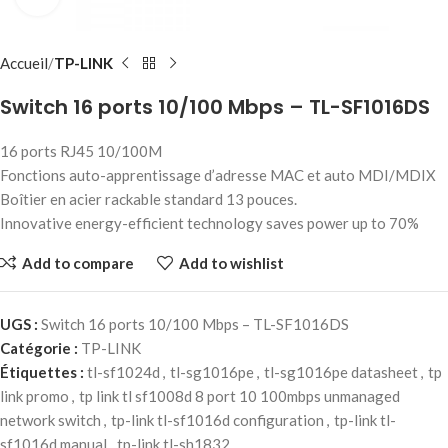
Accueil
TP-LINK
Switch 16 ports 10/100 Mbps – TL-SF1016DS
16 ports RJ45 10/100M
Fonctions auto-apprentissage d’adresse MAC et auto MDI/MDIX
Boîtier en acier rackable standard 13 pouces.
Innovative energy-efficient technology saves power up to 70%
Add to compare
Add to wishlist
UGS :
Switch 16 ports 10/100 Mbps – TL-SF1016DS
Catégorie :
TP-LINK
Étiquettes :
tl-sf1024d
,
tl-sg1016pe
,
tl-sg1016pe datasheet
,
tp
link promo
,
tp link tl sf1008d 8 port 10 100mbps unmanaged
network switch
,
tp-link tl-sf1016d configuration
,
tp-link tl-
sf1016d manual
,
tp-link tl-sh1832