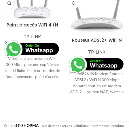
Point d’accès WiFi 4 (N
300 Mbps) – TL-
WA901ND
TP-LINK
Routeur ADSL2+ WiFi N
300 Mbps – TD-W8961N
TP-LINK
Vitesse de transmission WiFi
300 Mbps pour une expérience
sans fil fluide Plusieurs modes de
TD-W8961N Modem Routeur
fonctionnement : point d’accès,
ADSL2+ WiFi N 300 Mbps
client, répéteur universel/WDS,
Appareil tout-en-un: modem
pont sans fil Configuration de la
ADSL2 +, routeur NAT, switch 4
connexion sécurisée avec
ports et point d'accès WiFi N
chiffrement WPAvia simple
Débit WiFi N jusqu'à 300 Mbits /
pression sur le bouton QSS PoE
s le rend idéal pour les
(Power over Ethernet) jusqu’à 30
applications gourmandes en
mètres pour un déploiement
bande passante ou sensibles aux
flexible
IT-SHOP.MA
© 2026
. Tous droits réservés. Solutions E-commerce Premium.
interruptions telles que les jeux