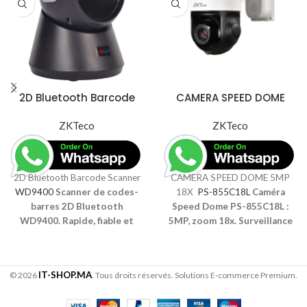
2D Bluetooth Barcode
CAMERA SPEED DOME
Scanner WD9400
5MP 18X PS-855C18L
ZKTeco
ZKTeco
2D Bluetooth Barcode Scanner
CAMERA SPEED DOME 5MP
WD9400
Scanner de codes-
18X
PS-855C18L
Caméra
barres 2D Bluetooth
Speed Dome PS-855C18L :
WD9400. Rapide, fiable et
5MP, zoom 18x. Surveillance
sans fil pour une lecture
haute performance et
efficace des codes-barres en
sécurité renforcée pour
toute situation
toutes les entreprises
IT-SHOP.MA
© 2026
. Tous droits réservés. Solutions E-commerce Premium.